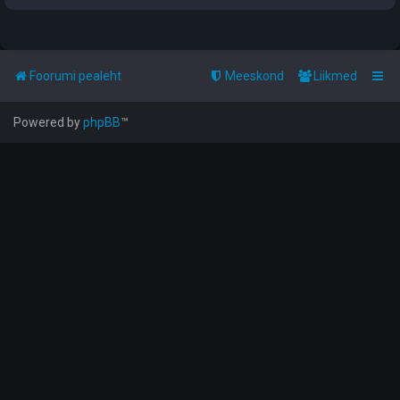
Foorumi pealeht
Meeskond
Liikmed
Powered by
phpBB
™