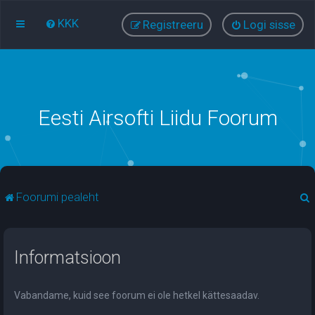
KKK
Registreeru
Logi sisse
Eesti Airsofti Liidu Foorum
Foorumi pealeht
t
Informatsioon
i
Vabandame, kuid see foorum ei ole hetkel kättesaadav.