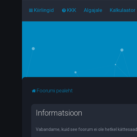
Kiirlingid
KKK
Algajale
Kalkulaator
Foorumi pealeht
Informatsioon
Vabandame, kuid see foorum ei ole hetkel kättesaad