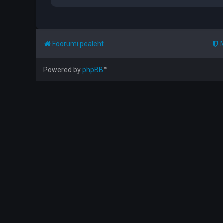
Foorumi pealeht
Powered by
phpBB
™