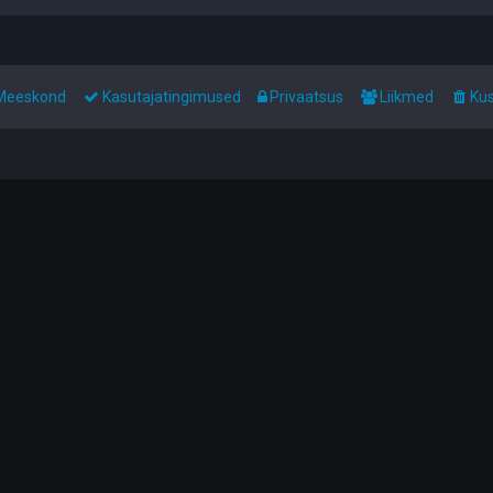
Meeskond
Kasutajatingimused
Privaatsus
Liikmed
Kus