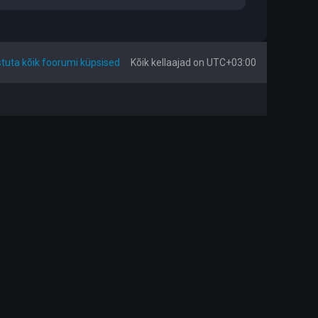
tuta kõik foorumi küpsised
Kõik kellaajad on
UTC+03:00