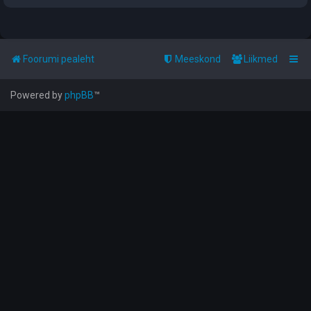
Foorumi pealeht
Meeskond
Liikmed
Powered by
phpBB
™