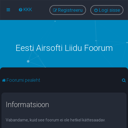
KKK
Registreeru
Logi sisse
Eesti Airsofti Liidu Foorum
Foorumi pealeht
t
Informatsioon
i
Vabandame, kuid see foorum ei ole hetkel kättesaadav.